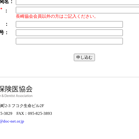
関名：
*
所
：
長崎協会会員以外の方はご記入ください。
 ：
号：
：
町2-3 フコク生命ビル2F
5-3829 FAX：095-825-3893
@doc-net.or.jp