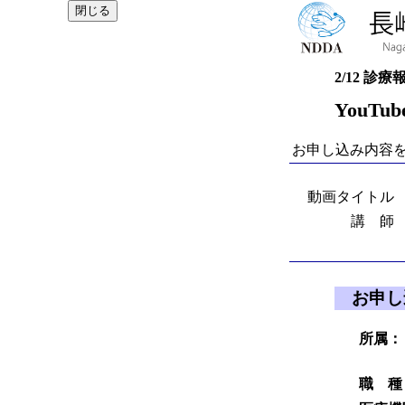
2/12 
YouT
お申し込み内容
動画タイトル
講 師
お申し
所属：
職 種