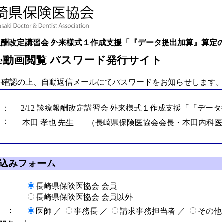
診療報酬改定講習会 外来様式１作成支援「『データ提出加算』算定
ube動画閲覧 パスワード発行サイト
を確認の上、自動返信メールにてパスワードをお知らせします
 ：
2/12 診療報酬改定講習会 外来様式１作成支援「『デ
 ：
本田 孝也 先生
（長崎県保険医協会会長・本田内科医
込みフォーム
長崎県保険医協会 会員
長崎県保険医協会 会員以外
 ：
医師
／
事務長
／
請求事務担当者
／
その他